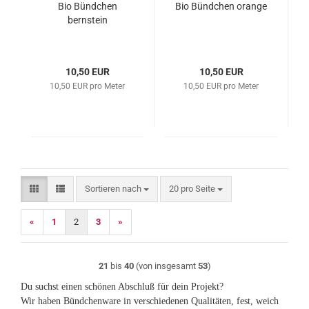
Bio Bündchen
Bio Bündchen orange
bernstein
10,50 EUR
10,50 EUR
10,50 EUR pro Meter
10,50 EUR pro Meter
Sortieren nach
pro Seite
Sortieren nach
20 pro Seite
«
1
2
3
»
21
bis
40
(von insgesamt
53
)
Du suchst einen schönen Abschluß für dein Projekt?
Wir haben Bündchenware in verschiedenen Qualitäten, fest, weich