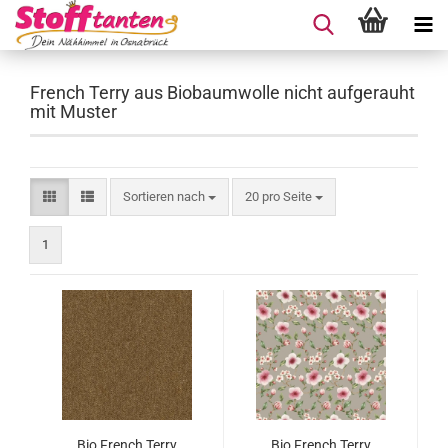
French Terry aus Biobaumwolle nicht aufgerauht
mit Muster
Sortieren nach
pro Seite
Sortieren nach
20 pro Seite
1
Bio French Terry
Bio French Terry