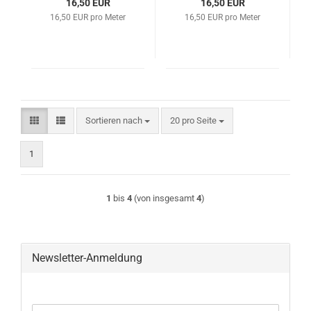
16,50 EUR
16,50 EUR
16,50 EUR pro Meter
16,50 EUR pro Meter
Sortieren nach
pro Seite
Sortieren nach
20 pro Seite
1
1
bis
4
(von insgesamt
4
)
Newsletter-Anmeldung
WEITER