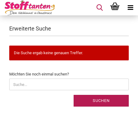
Erweiterte Suche
Die Suche ergab keine genauen Treffer.
MÖCHTEN
Möchten Sie noch einmal suchen?
SIE
NOCH
EINMAL
SUCHEN?
SUCHEN