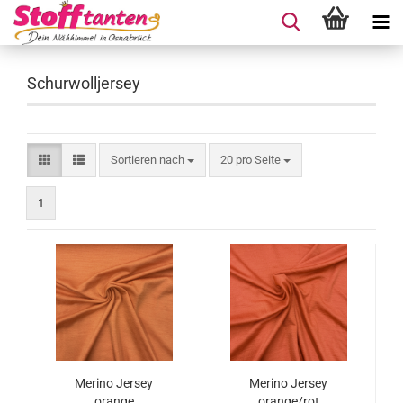
Schurwolljersey
Sortieren nach
pro Seite
Sortieren nach
20 pro Seite
1
Merino Jersey
Merino Jersey
orange
orange/rot