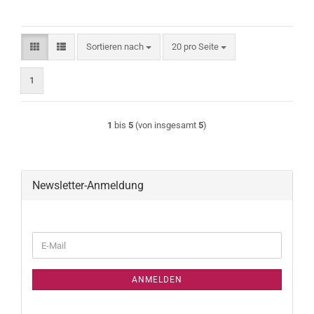
Sortieren nach
pro Seite
Sortieren nach
20 pro Seite
1
1
bis
5
(von insgesamt
5
)
Newsletter-Anmeldung
WEITER
E-
ZUR
Mail
NEWSLETTER-
ANMELDUNG
ANMELDEN