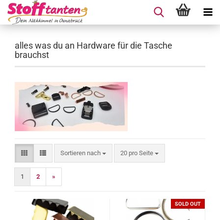
alles was du an Hardware für die Tasche
brauchst
Sortieren nach
pro Seite
Sortieren nach
20 pro Seite
1
2
»
SOLD OUT