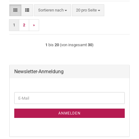
Sortieren nach
pro Seite
Sortieren nach
20 pro Seite
1
2
»
1
bis
20
(von insgesamt
30
)
Newsletter-Anmeldung
WEITER
E-
ZUR
Mail
NEWSLETTER-
ANMELDUNG
ANMELDEN