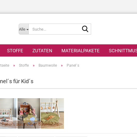
Suche...
Alle
STOFFE
ZUTATEN
MATERIALPAKETE
SCHNITTMU
»
»
»
tseite
Stoffe
Baumwolle
Panel´s
nel´s für Kid´s