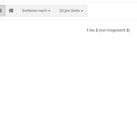
Sortieren nach
pro Seite
Sortieren nach
20 pro Seite
1
bis
2
(von insgesamt
2
)