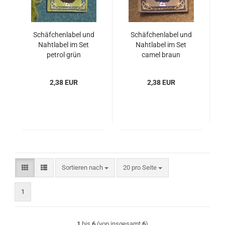
Schäfchenlabel und
Schäfchenlabel und
Nahtlabel im Set
Nahtlabel im Set
petrol grün
camel braun
2,38 EUR
2,38 EUR
Sortieren nach
pro Seite
Sortieren nach
20 pro Seite
1
1
bis
6
(von insgesamt
6
)