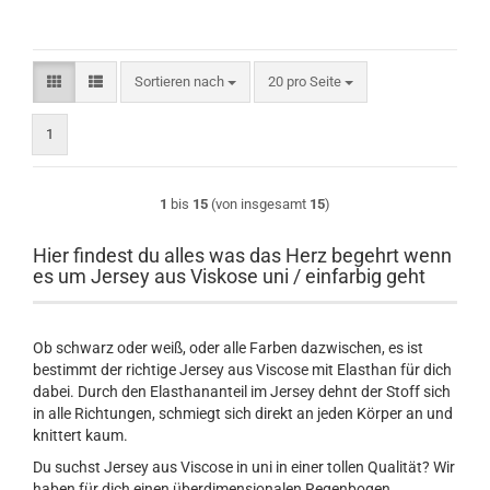
Sortieren nach
pro Seite
Sortieren nach
20 pro Seite
1
1
bis
15
(von insgesamt
15
)
Hier findest du alles was das Herz begehrt wenn
es um Jersey aus Viskose uni / einfarbig geht
Ob schwarz oder weiß, oder alle Farben dazwischen, es ist
bestimmt der richtige Jersey aus Viscose mit Elasthan für dich
dabei. Durch den Elasthananteil im Jersey dehnt der Stoff sich
in alle Richtungen, schmiegt sich direkt an jeden Körper an und
knittert kaum.
Du suchst Jersey aus Viscose in uni in einer tollen Qualität? Wir
haben für dich einen überdimensionalen Regenbogen