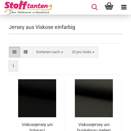
Jersey aus Viskose einfarbig
Sortieren nach
pro Seite
Sortieren nach
20 pro Seite
1
Viskosejersey uni
Viskosejersey uni
Schwarz
Dunkelgrau meliert