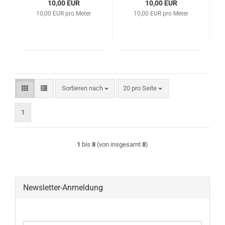
10,00 EUR
10,00 EUR
10,00 EUR pro Meter
10,00 EUR pro Meter
Sortieren nach
pro Seite
Sortieren nach
20 pro Seite
1
1
bis
8
(von insgesamt
8
)
Newsletter-Anmeldung
WEITER