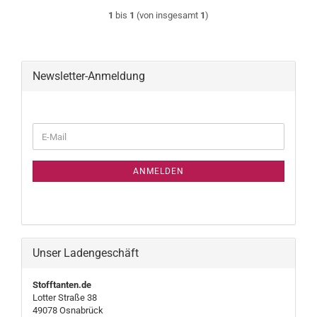
1
bis
1
(von insgesamt
1
)
Newsletter-Anmeldung
WEITER
E-
ZUR
Mail
NEWSLETTER-
ANMELDUNG
ANMELDEN
Unser Ladengeschäft
Stofftanten.de
Lotter Straße 38
49078 Osnabrück