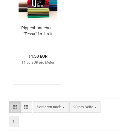
Rippenbündchen -
"Tessa" 1m breit
11,50 EUR
11,50 EUR pro Meter
Sortieren nach
pro Seite
Sortieren nach
20 pro Seite
1