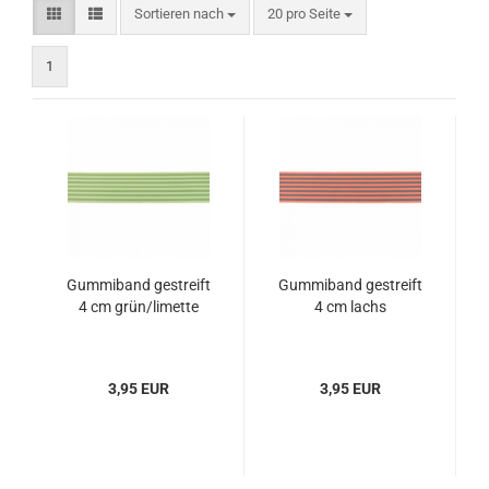
Sortieren nach
pro Seite
Sortieren nach
20 pro Seite
1
Gummiband gestreift
Gummiband gestreift
4 cm grün/limette
4 cm lachs
3,95 EUR
3,95 EUR