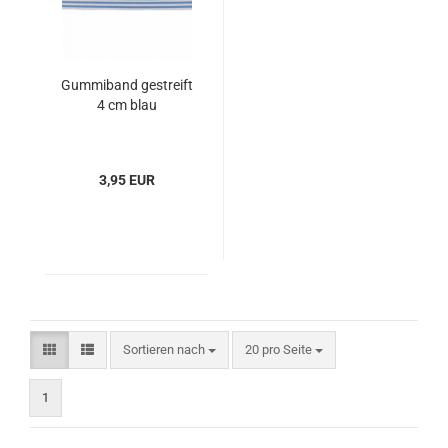
Gummiband gestreift
4 cm blau
3,95 EUR
Sortieren nach
pro Seite
Sortieren nach
20 pro Seite
1