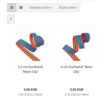
Sortieren nach
pro Seite
Sortieren nach
20 pro Seite
1
2,5 cm Gurtband
4 cm Gurtband "Neon
"Neon City"
City"
3,50 EUR
5,50 EUR
3,50 EUR pro Meter
5,50 EUR pro Meter