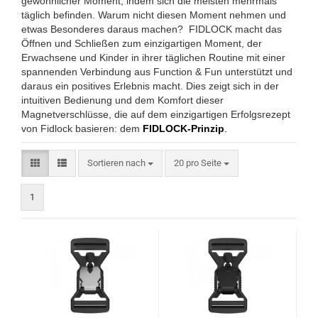
gewöhnlicher Moment, indem sich die meisten mehrmals
täglich befinden. Warum nicht diesen Moment nehmen und
etwas Besonderes daraus machen? FIDLOCK macht das
Öffnen und Schließen zum einzigartigen Moment, der
Erwachsene und Kinder in ihrer täglichen Routine mit einer
spannenden Verbindung aus Function & Fun unterstützt und
daraus ein positives Erlebnis macht. Dies zeigt sich in der
intuitiven Bedienung und dem Komfort dieser
Magnetverschlüsse, die auf dem einzigartigen Erfolgsrezept
von Fidlock basieren: dem
FIDLOCK-Prinzip
.
Sortieren nach
pro Seite
Sortieren nach
20 pro Seite
1