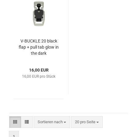
V-BUCKLE 20 black
flap + pull tab glow in
the dark
16,00 EUR
16,00 EUR pro Stück
Sortieren nach
pro Seite
Sortieren nach
20 pro Seite
1