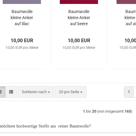
Baumwolle
Baumwolle
Baum
kleine Anker
kleine Anker
kleine
auf lilac
auf beere
auf a
10,00 EUR
10,00 EUR
10,0
10,00 EUR pro Meter
10,00 EUR pro Meter
10,00 EUR
Sortieren nach
pro Seite
Sortieren nach
20 pro Seite
1
1
bis
20
(von insgesamt
163
)
möchtest hochwertige Stoffe aus reiner Baumwolle?