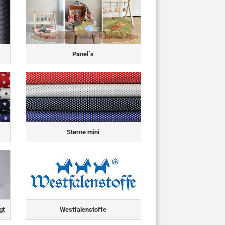
Panel´s
Sterne mini
gt
Westfalenstoffe