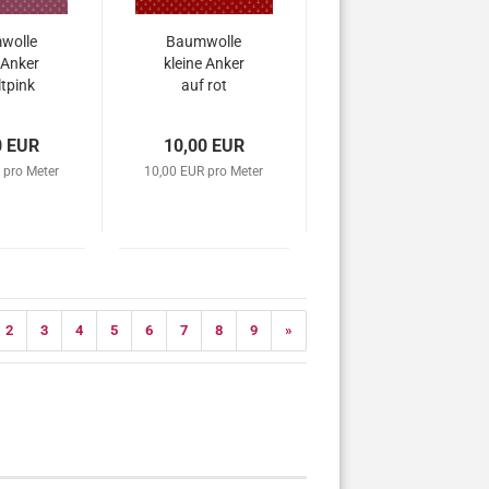
wolle
Baumwolle
 Anker
kleine Anker
ltpink
auf rot
0 EUR
10,00 EUR
 pro Meter
10,00 EUR pro Meter
2
3
4
5
6
7
8
9
»