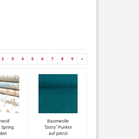
2
3
4
5
6
7
8
9
»
woll
Baumwolle
 Spring
"Dotty" Punkte
den
auf petrol