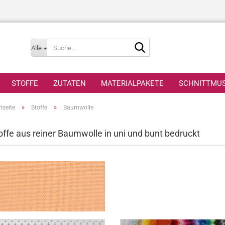
Suche...
Alle
STOFFE
ZUTATEN
MATERIALPAKETE
SCHNITTMU
»
»
tseite
Stoffe
Baumwolle
offe aus reiner Baumwolle in uni und bunt bedruckt