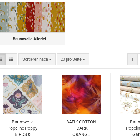
Baumwolle Allerlei
Sortieren nach
pro Seite
Sortieren nach
20 pro Seite
1
Baumwolle
BATIK COTTON
Baum
Popeline Poppy
- DARK
Popelin
BIRDS &
ORANGE
Gar