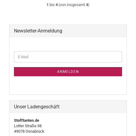
1
bis
4
(von insgesamt
4
)
Newsletter-Anmeldung
WEITER
E-
ZUR
Mail
NEWSLETTER-
ANMELDUNG
ANMELDEN
Unser Ladengeschäft
Stofftanten.de
Lotter Straße 38
49078 Osnabrück