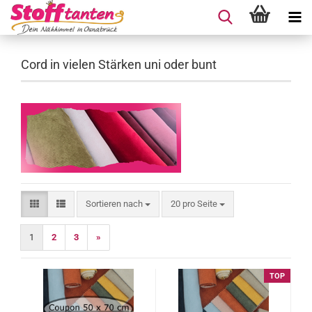
Cord in vielen Stärken uni oder bunt
Sortieren nach
pro Seite
Sortieren nach
20 pro Seite
1
2
3
»
TOP