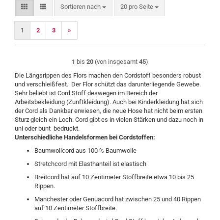
Sortieren nach
pro Seite
Sortieren nach
20 pro Seite
1
2
3
»
1
bis
20
(von insgesamt
45
)
Die Längsrippen des Flors machen den Cordstoff besonders robust
und verschleißfest. Der Flor schützt das darunterliegende Gewebe.
Sehr beliebt ist Cord Stoff deswegen im Bereich der
Arbeitsbekleidung (Zunftkleidung). Auch bei Kinderkleidung hat sich
der Cord als Dankbar erwiesen, die neue Hose hat nicht beim ersten
Sturz gleich ein Loch. Cord gibt es in vielen Stärken und dazu noch in
uni oder bunt bedruckt.
Unterschiedliche Handelsformen bei Cordstoffen:
Baumwollcord aus 100 % Baumwolle
Stretchcord mit Elasthanteil ist elastisch
Breitcord hat auf 10 Zentimeter Stoffbreite etwa 10 bis 25
Rippen.
Manchester oder Genuacord hat zwischen 25 und 40 Rippen
auf 10 Zentimeter Stoffbreite.