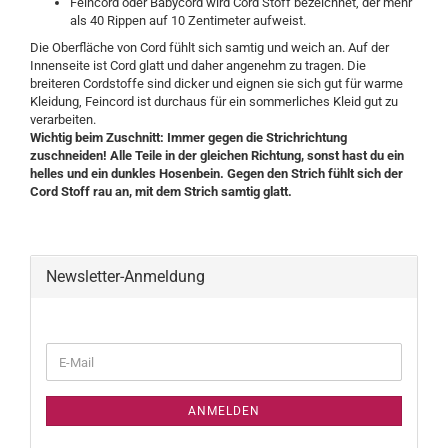
Feincord oder Babycord wird Cord Stoff bezeichnet, der mehr
als 40 Rippen auf 10 Zentimeter aufweist.
Die Oberfläche von Cord fühlt sich samtig und weich an. Auf der
Innenseite ist Cord glatt und daher angenehm zu tragen. Die
breiteren Cordstoffe sind dicker und eignen sie sich gut für warme
Kleidung, Feincord ist durchaus für ein sommerliches Kleid gut zu
verarbeiten.
Wichtig beim Zuschnitt: Immer gegen die Strichrichtung
zuschneiden! Alle Teile in der gleichen Richtung, sonst hast du ein
helles und ein dunkles Hosenbein. Gegen den Strich fühlt sich der
Cord Stoff rau an, mit dem Strich samtig glatt.
Newsletter-Anmeldung
WEITER
E-
ZUR
Mail
NEWSLETTER-
ANMELDUNG
ANMELDEN