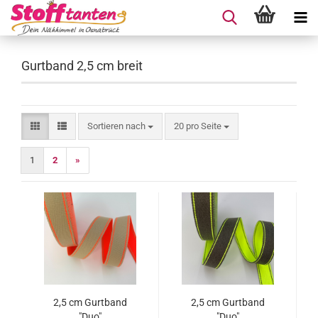
Gurtband 2,5 cm breit
Sortieren nach
pro Seite
Sortieren nach
20 pro Seite
1
2
»
2,5 cm Gurtband
2,5 cm Gurtband
"Duo"
"Duo"