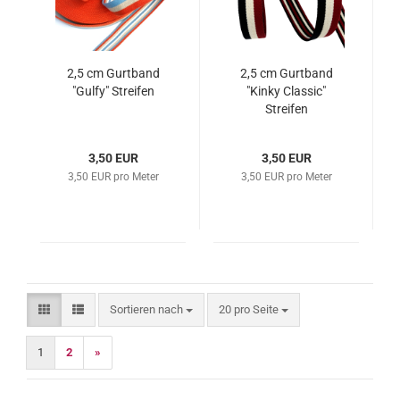
2,5 cm Gurtband
2,5 cm Gurtband
"Gulfy" Streifen
"Kinky Classic"
Streifen
3,50 EUR
3,50 EUR
3,50 EUR pro Meter
3,50 EUR pro Meter
Sortieren nach
pro Seite
Sortieren nach
20 pro Seite
1
2
»