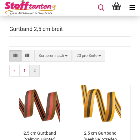
Gurtband 2,5 cm breit
Sortieren nach
pro Seite
Sortieren nach
20 pro Seite
«
1
2
2,5 cm Gurtband
2,5 cm Gurtband
"Salmon Hunter"
"Beehive" Streifen