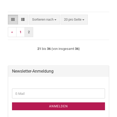
Sortieren nach
pro Seite
Sortieren nach
20 pro Seite
«
1
2
21
bis
36
(von insgesamt
36
)
Newsletter-Anmeldung
WEITER
E-
ZUR
Mail
NEWSLETTER-
ANMELDUNG
ANMELDEN