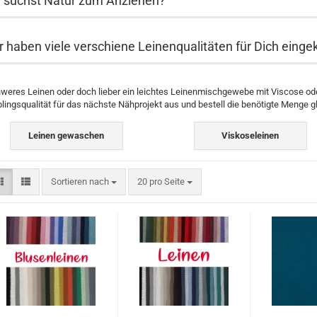
 suchst Natur zum Anziehen?
r haben viele verschiene Leinenqualitäten für Dich einge
weres Leinen oder doch lieber ein leichtes Leinenmischgewebe mit Viscose oder
blingsqualität für das nächste Nähprojekt aus und bestell die benötigte Menge gl
Leinen gewaschen
Viskoseleinen
Sortieren nach
pro Seite
Sortieren nach
20 pro Seite