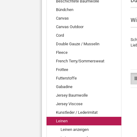
Du
Beschichtete Baumwolle
Bündchen
Canvas
Wi
Canvas Outdoor
Cord
Sch
Double Gauze / Musselin
Lie
Fleece
French Terry/Sommersweat
Frottee
Futterstoffe
Gabadine
Jersey Baumwolle
Jersey Viscose
Kunstleder / Lederimitat
Leinen
Leinen anzeigen