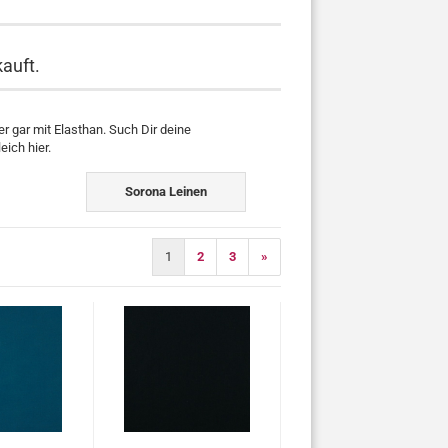
kauft.
 gar mit Elasthan. Such Dir deine
eich hier.
Sorona Leinen
1
2
3
»