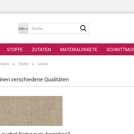
Suche...
Alle
STOFFE
ZUTATEN
MATERIALPAKETE
SCHNITTMU
»
»
tseite
Stoffe
Leinen
inen verschiedene Qualitäten