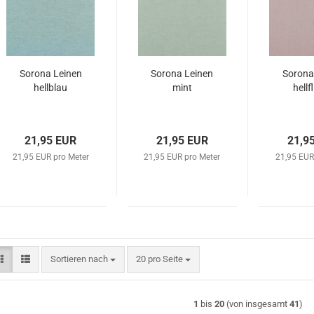
Sorona Leinen
Sorona Leinen
Sorona
hellblau
mint
hellf
21,95 EUR
21,95 EUR
21,9
21,95 EUR pro Meter
21,95 EUR pro Meter
21,95 EUR
Sortieren nach
pro Seite
Sortieren nach
20 pro Seite
1
bis
20
(von insgesamt
41
)