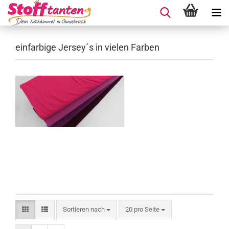
einfarbige Jersey´s in vielen Farben
Sortieren nach
pro Seite
Sortieren nach
20 pro Seite