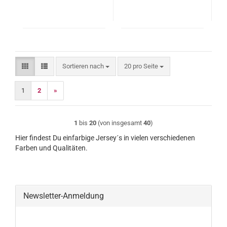
Sortieren nach
pro Seite
Sortieren nach
20 pro Seite
1
2
»
1
bis
20
(von insgesamt
40
)
Hier findest Du einfarbige Jersey´s in vielen verschiedenen
Farben und Qualitäten.
Newsletter-Anmeldung