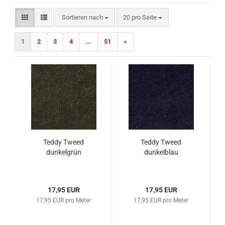
Sortieren nach
pro Seite
Sortieren nach
20 pro Seite
1
2
3
4
...
51
»
Teddy Tweed
Teddy Tweed
dunkelgrün
dunkelblau
17,95 EUR
17,95 EUR
17,95 EUR pro Meter
17,95 EUR pro Meter