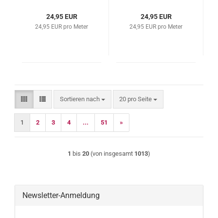
24,95 EUR
24,95 EUR
24,95 EUR pro Meter
24,95 EUR pro Meter
Sortieren nach
pro Seite
Sortieren nach
20 pro Seite
1
2
3
4
...
51
»
1
bis
20
(von insgesamt
1013
)
Newsletter-Anmeldung