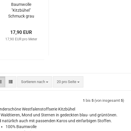
Baumwolle
"Kitzbühel"
Schmuck grau
rot
17,90 EUR
17,90 EUR pro Meter
Sortieren nach
pro Seite
Sortieren nach
20 pro Seite
1
bis
5
(von insgesamt
5
)
derschöne Westfalenstoffserie Kitzbühel
 Waldtieren, Mond und Sternen in gedeckten blau- und grüntönen.
 natürlich auch mit passenden Karos und einfarbigen Stoffen.
100% Baumwolle