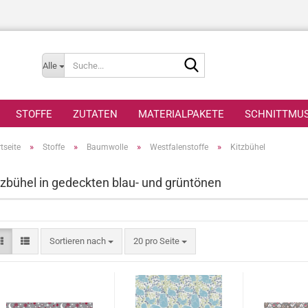
Suche...
Alle
STOFFE
ZUTATEN
MATERIALPAKETE
SCHNITTMU
»
»
»
»
tseite
Stoffe
Baumwolle
Westfalenstoffe
Kitzbühel
tzbühel in gedeckten blau- und grüntönen
Sortieren nach
pro Seite
Sortieren nach
20 pro Seite