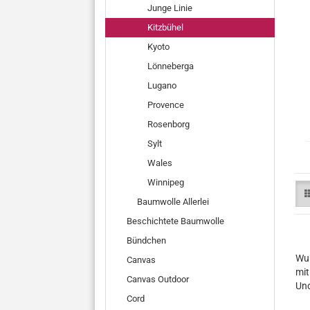
Junge Linie
Kitzbühel
Kyoto
Lönneberga
Lugano
Provence
Rosenborg
Sylt
Wales
Winnipeg
Baumwolle Allerlei
Beschichtete Baumwolle
Bündchen
Wun
Canvas
mit
Canvas Outdoor
Und
Cord