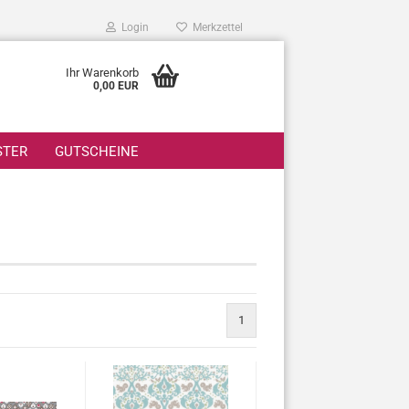
Login
Merkzettel
Ihr Warenkorb
0,00 EUR
STER
GUTSCHEINE
1