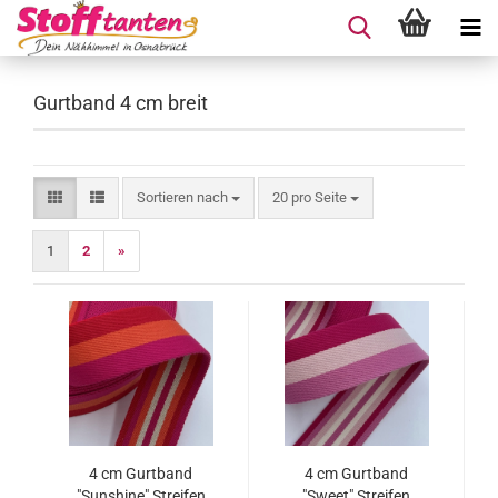
Gurtband 4 cm breit
Sortieren nach
pro Seite
Sortieren nach
20 pro Seite
1
2
»
4 cm Gurtband
4 cm Gurtband
"Sunshine" Streifen
"Sweet" Streifen