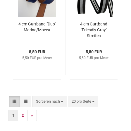
4 cm Gurtband "Duo"
4 cm Gurtband
Marine/Mocca
"Friendly Gray"
Streifen
5,50 EUR
5,50 EUR
5,50 EUR pro Meter
5,50 EUR pro Meter
Sortieren nach
pro Seite
Sortieren nach
20 pro Seite
1
2
»