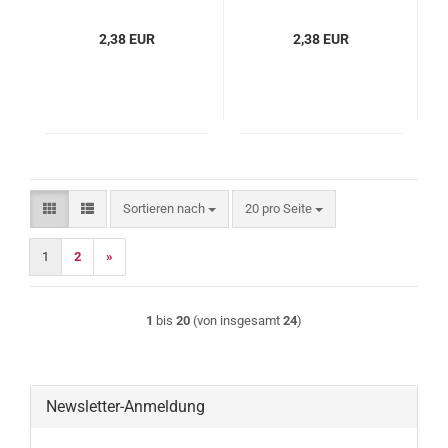
pflaumenblau
2,38 EUR
2,38 EUR
Sortieren nach
pro Seite
Sortieren nach
20 pro Seite
1
2
»
1
bis
20
(von insgesamt
24
)
Newsletter-Anmeldung