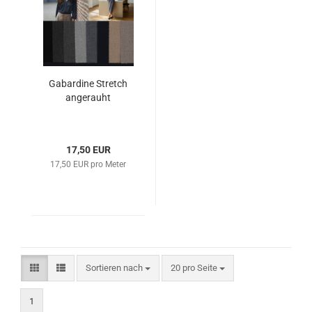
Gabardine Stretch
angerauht
17,50 EUR
17,50 EUR pro Meter
Sortieren nach
pro Seite
Sortieren nach
20 pro Seite
1