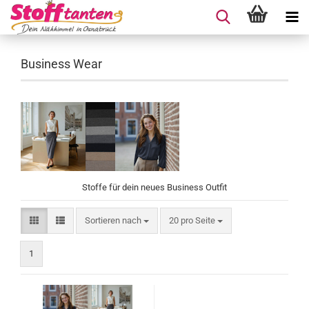
Business Wear
Stoffe für dein neues Business Outfit
Sortieren nach
pro Seite
Sortieren nach
20 pro Seite
1