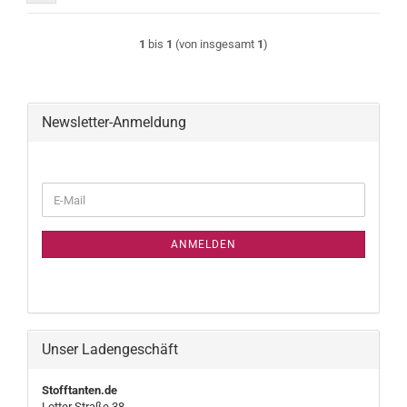
1
bis
1
(von insgesamt
1
)
Newsletter-Anmeldung
WEITER
E-
ZUR
Mail
NEWSLETTER-
ANMELDUNG
ANMELDEN
Unser Ladengeschäft
Stofftanten.de
Lotter Straße 38