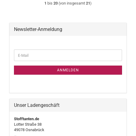
1
bis
20
(von insgesamt
21
)
Newsletter-Anmeldung
WEITER
E-
ZUR
Mail
NEWSLETTER-
ANMELDUNG
ANMELDEN
Unser Ladengeschäft
Stofftanten.de
Lotter Straße 38
49078 Osnabrück