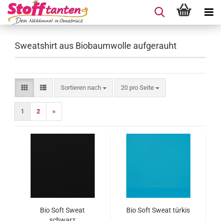
Sweatshirt aus Biobaumwolle aufgerauht
Sortieren nach
pro Seite
Sortieren nach
20 pro Seite
1
2
»
Bio Soft Sweat
Bio Soft Sweat türkis
schwarz