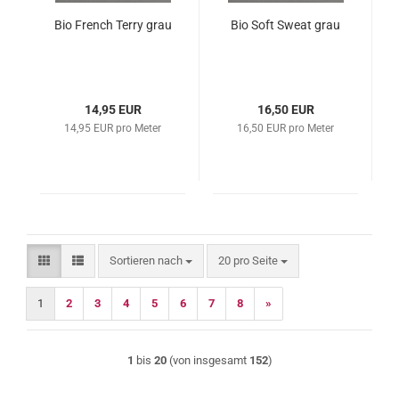
Bio French Terry grau
Bio Soft Sweat grau
14,95 EUR
16,50 EUR
14,95 EUR pro Meter
16,50 EUR pro Meter
Sortieren nach
pro Seite
Sortieren nach
20 pro Seite
1
2
3
4
5
6
7
8
»
1
bis
20
(von insgesamt
152
)