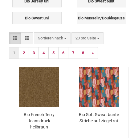
Bio Jersey uni
Bio Sweat bunt
Bio Sweat uni
Bio Musselin/Doublegauze
Sortieren nach
pro Seite
Sortieren nach
20 pro Seite
1
2
3
4
5
6
7
8
»
Bio French Terry
Bio Soft Sweat bunte
Jeansdruck
Striche auf ziegel rot
hellbraun