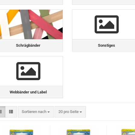
Schrägbänder
Sonstiges
Webbänder und Label
Sortieren nach
pro Seite
Sortieren nach
20 pro Seite