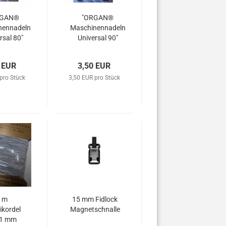
RGAN®
"ORGAN®
nennadeln
Maschinennadeln
rsal 80"
Universal 90"
 EUR
3,50 EUR
pro Stück
3,50 EUR pro Stück
 m
15 mm Fidlock
kordel
Magnetschnalle
 1 mm