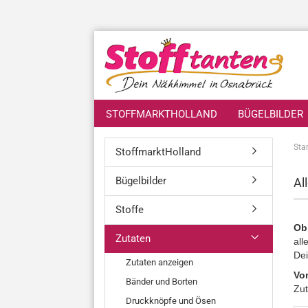
STOFFMARKTHOLLAND
BÜGELBILDER
Star
StoffmarktHolland
Bügelbilder
Al
Stoffe
Ob
Zutaten
all
Dei
Zutaten anzeigen
Von
Bänder und Borten
Zut
Druckknöpfe und Ösen