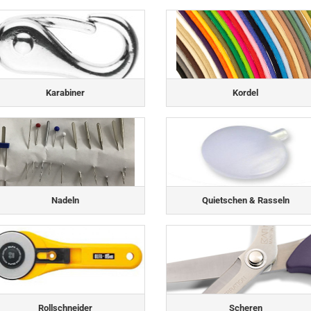
Karabiner
Kordel
Nadeln
Quietschen & Rasseln
Rollschneider
Scheren