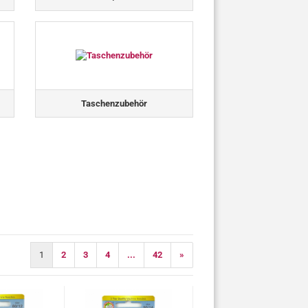
Taschenzubehör
1
2
3
4
...
42
»