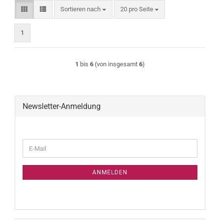
Sortieren nach
pro Seite
Sortieren nach
20 pro Seite
1
1
bis
6
(von insgesamt
6
)
Newsletter-Anmeldung
WEITER
E-
ZUR
Mail
NEWSLETTER-
ANMELDUNG
ANMELDEN