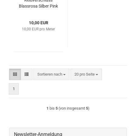
Reißverschluss
Blassrosa Silber Pink
10,00 EUR
10,00 EUR pro Meter
Sortieren nach
pro Seite
Sortieren nach
20 pro Seite
1
1
bis
5
(von insgesamt
5
)
Newsletter-Anmeldung