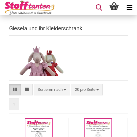
Giesela und ihr Kleiderschrank
Sortieren nach
pro Seite
Sortieren nach
20 pro Seite
1