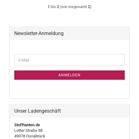
1
bis
2
(von insgesamt
2
)
Newsletter-Anmeldung
WEITER
E-
ZUR
Mail
NEWSLETTER-
ANMELDUNG
ANMELDEN
Unser Ladengeschäft
Stofftanten.de
Lotter Straße 38
49078 Osnabrück