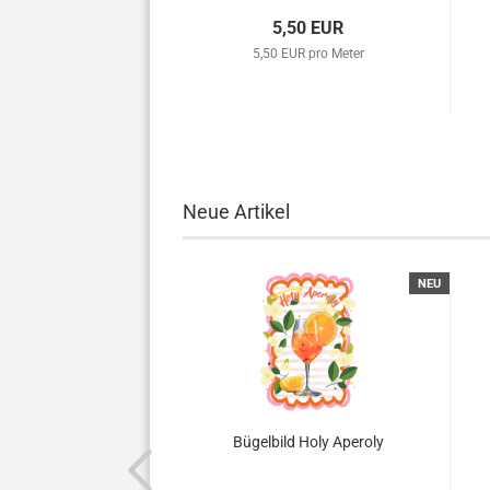
6,00 EUR
5,50 EUR
 EUR pro Meter
5,50 EUR pro Meter
Neue Artikel
NEU
NEU
d Tomaten Teller
Bügelbild Holy Aperoly