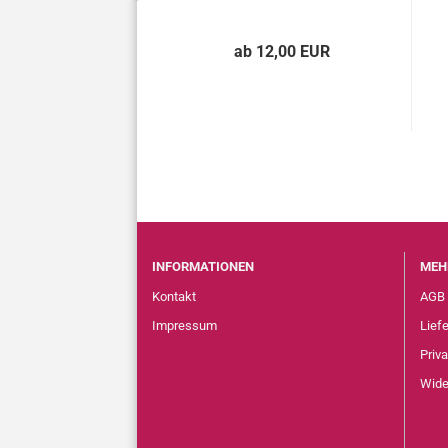
 3,00 EUR
ab 12,00 EUR
INFORMATIONEN
MEH
Kontakt
AGB
Impressum
Lief
Priv
Wide