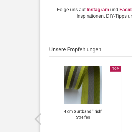
Folge uns auf
Instagram
und
Face
Inspirationen, DIY-Tipps u
Unsere Empfehlungen
TOP
TOP
fred" grober
4 cm Gurtband "Irish"
enstoff viele
Streifen
arben...