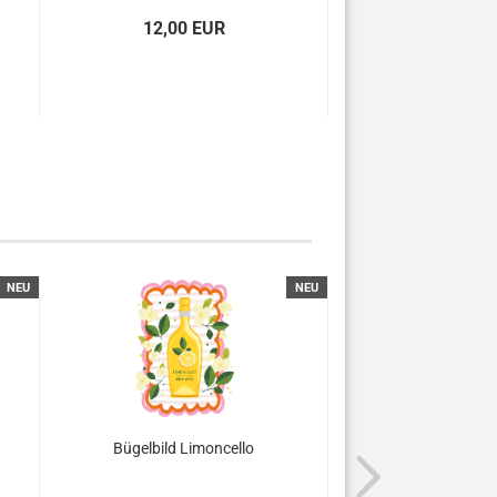
12,00 EUR
7,00 E
NEU
NEU
Bügelbild Limoncello
Bügelbild Pa
Schwertfi