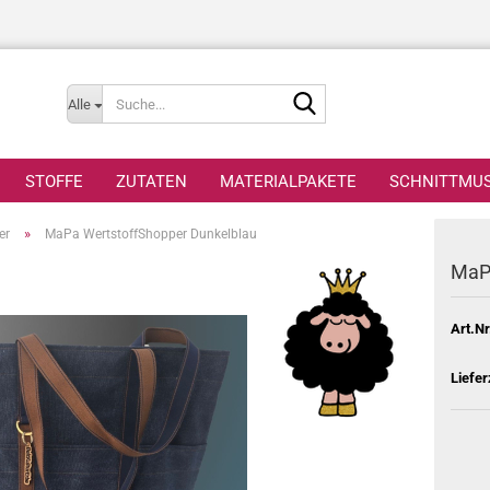
Suche...
Alle
STOFFE
ZUTATEN
MATERIALPAKETE
SCHNITTMU
»
er
MaPa WertstoffShopper Dunkelblau
MaP
Art.Nr
Liefer