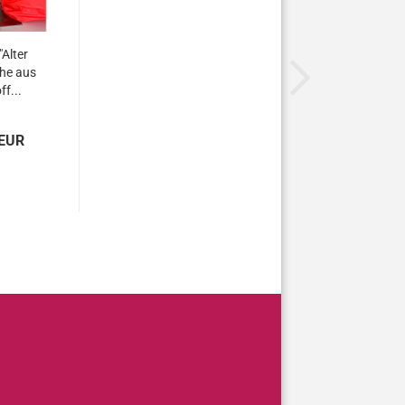
"Alter
che aus
f...
 EUR