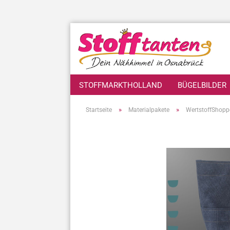
STOFFMARKTHOLLAND
BÜGELBILDER
»
»
Startseite
Materialpakete
WertstoffShopp