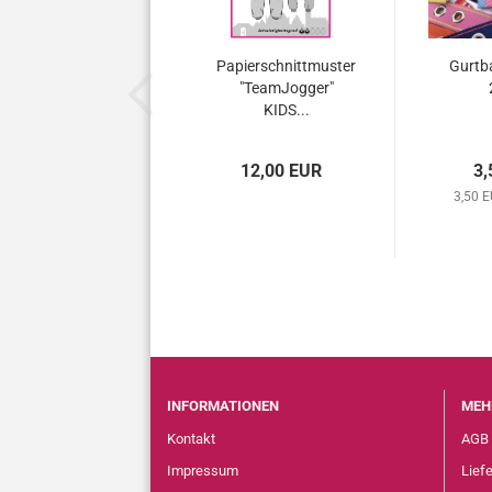
Papierschnittmuster
Gurtba
"TeamJogger"
KIDS...
12,00 EUR
3,
3,50 E
INFORMATIONEN
MEH
Kontakt
AGB
Impressum
Lief