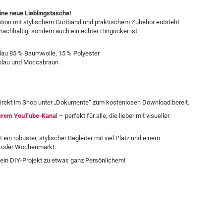
ine neue Lieblingstasche!
ion mit stylischem Gurtband und praktischem Zubehör entsteht
 nachhaltig, sondern auch ein echter Hingucker ist.
lau 85 % Baumwolle, 15 % Polyester
neblau und Moccabraun
direkt im Shop unter „Dokumente“ zum kostenlosen Download bereit.
erem YouTube-Kana
l – perfekt für alle, die lieber mit visueller
t ein robuster, stylischer Begleiter mit viel Platz und einem
ng oder Wochenmarkt.
dein DIY-Projekt zu etwas ganz Persönlichem!