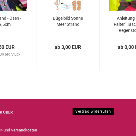
nd - Ösen -
Bügelbild Sonne
Anleitung 
2,5cm
Meer Strand
Falter" Tas
Regenstof
50 EUR
ab 3,00 EUR
ab 0,00
UR pro Stück
Vertrag widerrufen
R ÜBER
er- und Versandkosten