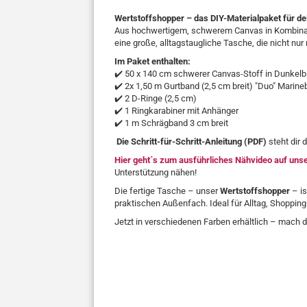
Wertstoffshopper – das DIY-Materialpaket für de
Aus hochwertigem, schwerem Canvas in Kombinat
eine große, alltagstaugliche Tasche, die nicht nur
Im Paket enthalten:
✔️ 50 x 140 cm schwerer Canvas-Stoff in Dunkelb
✔️ 2x 1,50 m Gurtband (2,5 cm breit) "Duo" Mari
✔️ 2 D-Ringe (2,5 cm)
✔️ 1 Ringkarabiner mit Anhänger
✔️ 1 m Schrägband 3 cm breit
Die Schritt-für-Schritt-Anleitung (PDF)
steht dir 
Hier geht´s zum ausführliches Nähvideo
auf uns
Unterstützung nähen!
Die fertige Tasche – unser
Wertstoffshopper
– is
praktischen Außenfach. Ideal für Alltag, Shoppi
Jetzt in verschiedenen Farben erhältlich – mach 