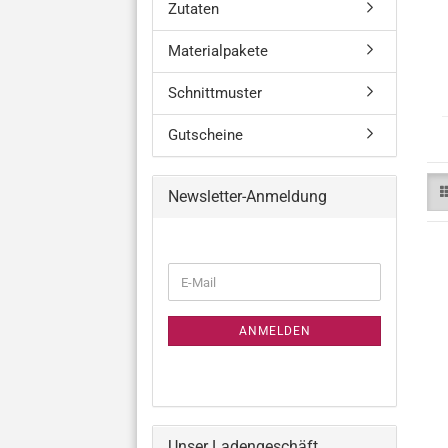
Zutaten
Materialpakete
Schnittmuster
Gutscheine
Newsletter-Anmeldung
WEITER
E-
ZUR
Mail
NEWSLETTER-
ANMELDUNG
ANMELDEN
Unser Ladengeschäft