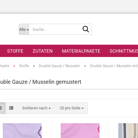
Suche...
Alle
STOFFE
ZUTATEN
MATERIALPAKETE
SCHNITTMU
»
»
»
tseite
Stoffe
Double Gauze / Musselin
Double Gauze / Musselin mit
uble Gauze / Musselin gemustert
Sortieren nach
pro Seite
Sortieren nach
20 pro Seite