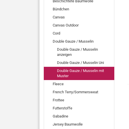
Beschichtete Baumwolle
Bündchen
Canvas
Canvas Outdoor
Cord
Double Gauze / Musselin
Double Gauze / Musselin
anzeigen
Double Gauze / Musselin Uni
Double Gauze / Musselin mit
Muster
Fleece
French Terry/Sommersweat
Frottee
Futterstoffe
Gabadine
Jersey Baumwolle