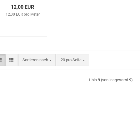
12,00 EUR
12,00 EUR pro Meter
Sortieren nach
pro Seite
Sortieren nach
20 pro Seite
1
bis
9
(von insgesamt
9
)