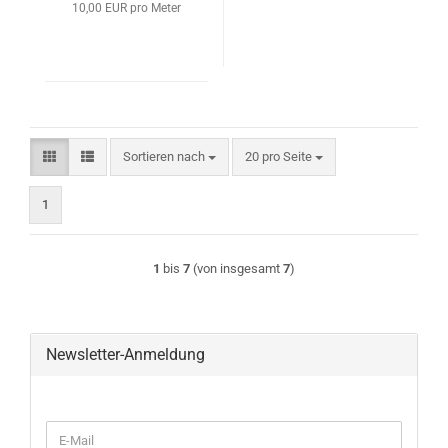
10,00 EUR pro Meter
Sortieren nach
pro Seite
Sortieren nach
20 pro Seite
1
1
bis
7
(von insgesamt
7
)
Newsletter-Anmeldung
WEITER
E-
ZUR