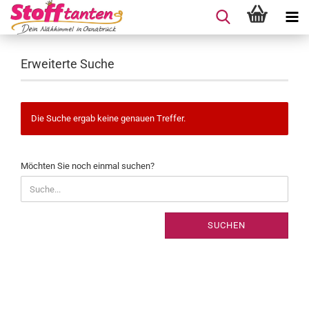
Erweiterte Suche
Die Suche ergab keine genauen Treffer.
MÖCHTEN
Möchten Sie noch einmal suchen?
SIE
NOCH
EINMAL
SUCHEN?
SUCHEN