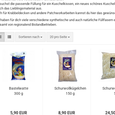
suchst die passende Füllung für ein Kuschelkissen, ein neues schönes Kuschelt
ich das Lieblingsmaterial aus.
h für Krabbeldecken und andere Patchworkarbeiten kannst du hier das gewünsc
 haben für dich viele verschiedene synthetische und auch natürliche Füllfasern
esamt von regionalend Biolandbetrieben.
Sortieren nach
pro Seite
Sortieren nach
20 pro Seite
Bastelwatte
Schurwollkügelchen
Schurwo
300 g
150 g
5,90 EUR
8,90 EUR
24,5