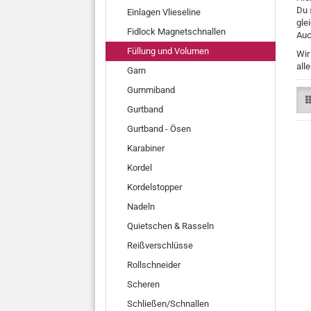
Du 
Einlagen Vlieseline
gle
Fidlock Magnetschnallen
Auc
Füllung und Volumen
Wir
all
Garn
Gummiband
Gurtband
Gurtband - Ösen
Karabiner
Kordel
Kordelstopper
Nadeln
Quietschen & Rasseln
Reißverschlüsse
Rollschneider
Scheren
Schließen/Schnallen