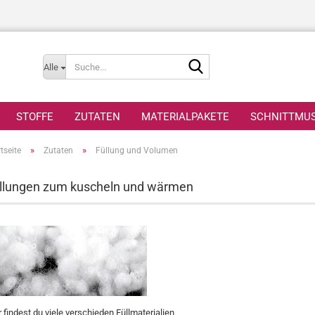
Suche...
Alle
STOFFE
ZUTATEN
MATERIALPAKETE
SCHNITTMU
»
»
tseite
Zutaten
Füllung und Volumen
llungen zum kuscheln und wärmen
r findest du viele verschieden Füllmaterialien