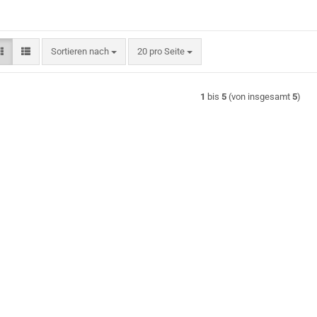
Sortieren nach
pro Seite
Sortieren nach
20 pro Seite
1
bis
5
(von insgesamt
5
)