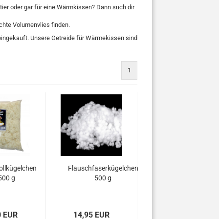
ier oder gar für eine Wärmkissen? Dann such dir
hte Volumenvlies finden.
 eingekauft. Unsere Getreide für Wärmekissen sind
1
llkügelchen
Flauschfaserkügelchen
500 g
500 g
0 EUR
14,95 EUR