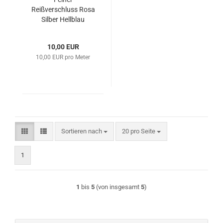
Reißverschluss Rosa
Silber Hellblau
10,00 EUR
10,00 EUR pro Meter
Sortieren nach
pro Seite
Sortieren nach
20 pro Seite
1
1
bis
5
(von insgesamt
5
)