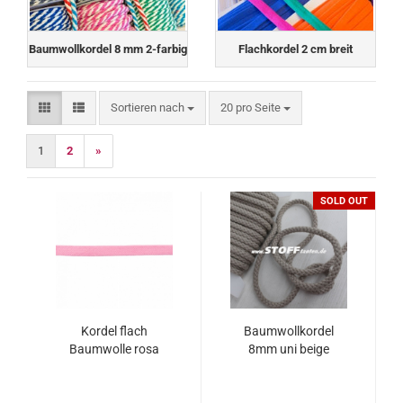
Baumwollkordel 8 mm 2-farbig
Flachkordel 2 cm breit
Sortieren nach
pro Seite
Sortieren nach
20 pro Seite
1
2
»
SOLD OUT
Kordel flach
Baumwollkordel
Baumwolle rosa
8mm uni beige