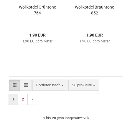
Wollkordel Grüntöne
Wollkordel Brauntöne
764
852
1,90 EUR
1,90 EUR
1,90 EUR pro Meter
1,90 EUR pro Meter
Sortieren nach
pro Seite
Sortieren nach
20 pro Seite
1
2
»
1
bis
20
(von insgesamt
28
)