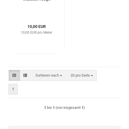
10,00 EUR
10,00 EUR pro Meter
Sortieren nach
pro Seite
Sortieren nach
20 pro Seite
1
1
bis
1
(von insgesamt
1
)