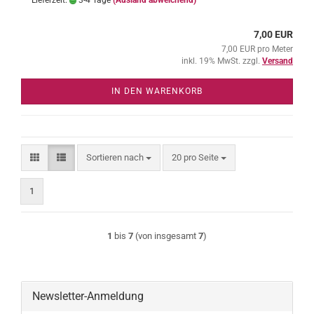
Lieferzeit:
3-4 Tage
(Ausland abweichend)
7,00 EUR
7,00 EUR pro Meter
inkl. 19% MwSt. zzgl.
Versand
IN DEN WARENKORB
Sortieren nach
pro Seite
Sortieren nach
20 pro Seite
1
1
bis
7
(von insgesamt
7
)
Newsletter-Anmeldung