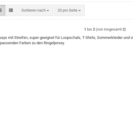
Sortieren nach
pro Seite
Sortieren nach
20 pro Seite
1
bis
2
(von insgesamt
2
)
seys mit Streifen, super geeignet für Loopschals, T-Shirts, Sommerkleider und v
 passenden Farben zu den Ringeljersey.