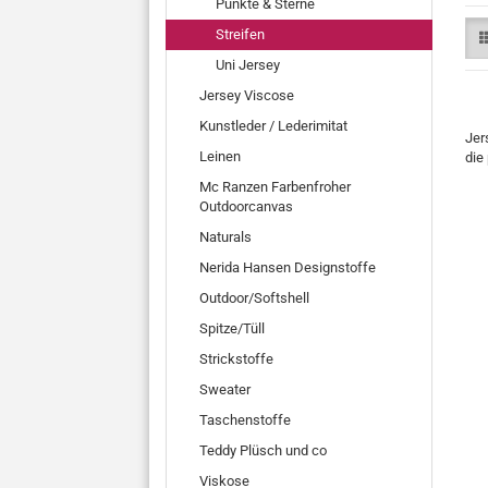
Punkte & Sterne
Streifen
Uni Jersey
Jersey Viscose
Kunstleder / Lederimitat
Jer
Leinen
die
Mc Ranzen Farbenfroher
Outdoorcanvas
Naturals
Nerida Hansen Designstoffe
Outdoor/Softshell
Spitze/Tüll
Strickstoffe
Sweater
Taschenstoffe
Teddy Plüsch und co
Viskose