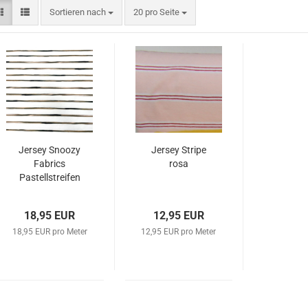
Sortieren nach
pro Seite
Sortieren nach
20 pro Seite
Jersey Snoozy
Jersey Stripe
Fabrics
rosa
Pastellstreifen
18,95 EUR
12,95 EUR
18,95 EUR pro Meter
12,95 EUR pro Meter