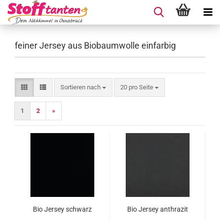
feiner Jersey aus Biobaumwolle einfarbig
Sortieren nach
pro Seite
Sortieren nach
20 pro Seite
1
2
»
Bio Jersey schwarz
Bio Jersey anthrazit