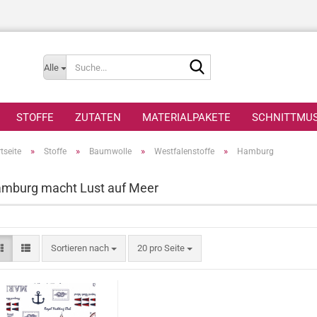
Suche...
Alle
STOFFE
ZUTATEN
MATERIALPAKETE
SCHNITTMU
»
»
»
»
tseite
Stoffe
Baumwolle
Westfalenstoffe
Hamburg
mburg macht Lust auf Meer
Sortieren nach
pro Seite
Sortieren nach
20 pro Seite