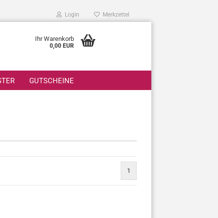
Login
Merkzettel
Ihr Warenkorb
0,00 EUR
STER
GUTSCHEINE
1