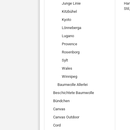
Junge Linie
Ham
Sti
Kitzbühel
Kyoto
Lönneberga
Lugano
Provence
Rosenborg
Sylt
Wales
Winnipeg
Baumwolle Allerlei
Beschichtete Baumwolle
Bündchen
Canvas
Canvas Outdoor
Cord