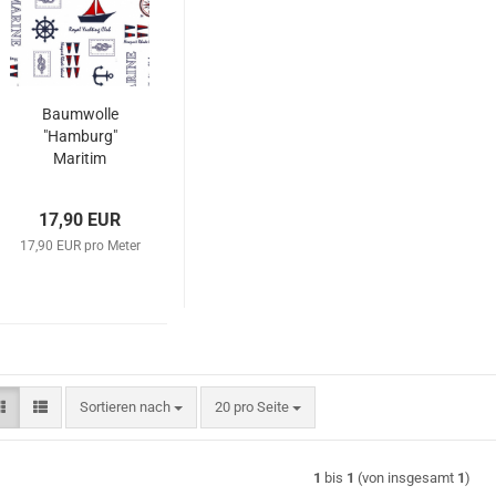
Baumwolle
"Hamburg"
Maritim
17,90 EUR
17,90 EUR pro Meter
Sortieren nach
pro Seite
Sortieren nach
20 pro Seite
1
bis
1
(von insgesamt
1
)