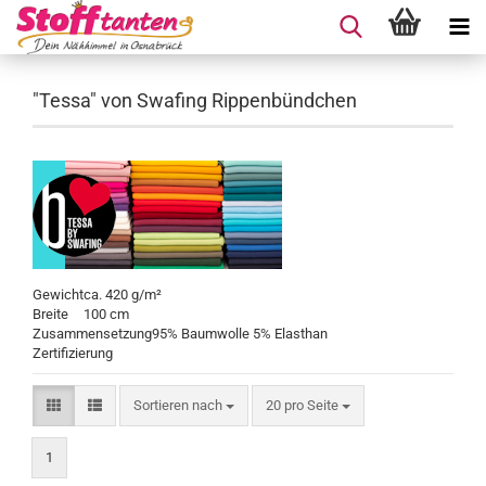
"Tessa" von Swafing Rippenbündchen
Gewicht
ca. 420 g/m²
Breite
100 cm
Zusammensetzung
95% Baumwolle 5% Elasthan
Zertifizierung
Sortieren nach
pro Seite
Sortieren nach
20 pro Seite
1