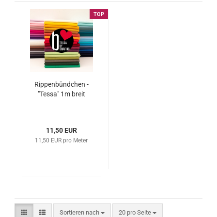
TOP
Rippenbündchen -
"Tessa" 1m breit
11,50 EUR
11,50 EUR pro Meter
Sortieren nach
pro Seite
Sortieren nach
20 pro Seite