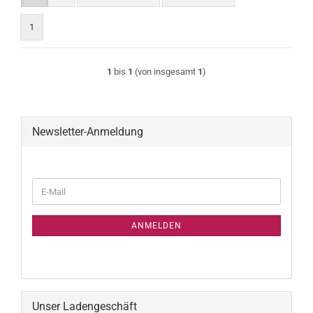
1
1
bis
1
(von insgesamt
1
)
Newsletter-Anmeldung
WEITER
E-
ZUR
Mail
NEWSLETTER-
ANMELDUNG
ANMELDEN
Unser Ladengeschäft