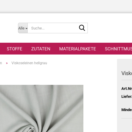
Suche...
Alle
STOFFE
ZUTATEN
MATERIALPAKETE
SCHNITTMU
»
en
Viskoseleinen hellgrau
Visk
Art.Nr
Liefer
Minde