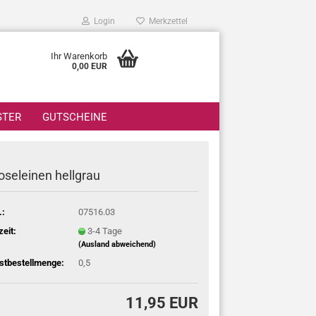
Login
Merkzettel
Ihr Warenkorb
0,00 EUR
STER
GUTSCHEINE
oseleinen hellgrau
.:
07516.03
zeit:
3-4 Tage
(Ausland abweichend)
stbestellmenge:
0,5
11,95 EUR