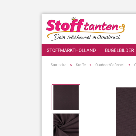
STOFFMARKTHOLLAND
BÜGELBILDER
»
»
»
Startseite
Stoffe
Outdoor/Softshell
O