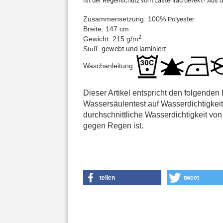
Ist der Regenschutz vom Lastenrad defekt? Aus d
Zusammensetzung: 100%
Polyester
Breite: 147 cm
2
Gewicht: 215 g/m
Stoff:
gewebt und laminiert
Waschanleitung:
Dieser Artikel entspricht den folgende
Wassersäulentest auf Wasserdichtigkeit 
durchschnittliche Wasserdichtigkeit v
gegen Regen ist.
teilen
tweet