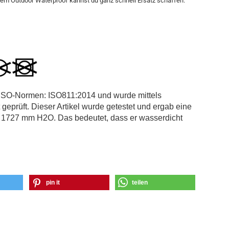
em Outdoor Waterproof kannst du ganz schnell Ersatz schaffen.
n ISO-Normen: ISO811:2014 und wurde mittels
geprüft. Dieser Artikel wurde getestet und ergab eine
on 1727 mm H2O. Das bedeutet, dass er wasserdicht
pin it
teilen