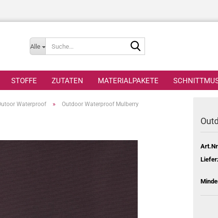
Suche...
Alle
STOFFE
ZUTATEN
MATERIALPAKETE
SCHNITTMU
»
utoor Waterproof
Outdoor Waterproof Mulberry
Outd
Art.Nr
Liefer
Minde