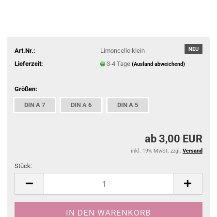
NEU
Art.Nr.:
Limoncello klein
Lieferzeit:
3-4 Tage
(Ausland abweichend)
Größen:
DIN A 7
DIN A 6
DIN A 5
ab 3,00 EUR
inkl. 19% MwSt. zzgl.
Versand
Stück:
Stück