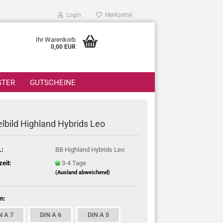
Login
Merkzettel
Ihr Warenkorb
0,00 EUR
STER
GUTSCHEINE
lbild Highland Hybrids Leo
.:
BB Highland Hybrids Leo
zeit:
3-4 Tage
(Ausland abweichend)
n:
N A 7
DIN A 6
DIN A 5