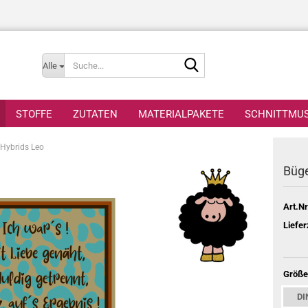
Suche...
Alle
STOFFE
ZUTATEN
MATERIALPAKETE
SCHNITTMU
 Hybrids Leo
Büge
Art.Nr
Liefer
Größe
DI