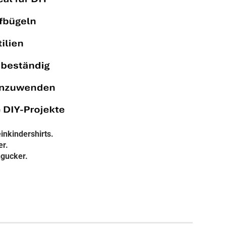
inkindershirts.
er.
ngucker.