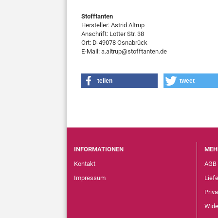
Stofftanten
Hersteller: Astrid Altrup
Anschrift: Lotter Str. 38
Ort: D-49078 Osnabrück
E-Mail: a.altrup@stofftanten.de
teilen
tweet
INFORMATIONEN
MEH
Kontakt
AGB
Impressum
Lief
Priv
Wide