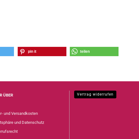
pin it
teilen
Vertrag widerrufen
R ÜBER
er- und Versandkosten
atsphäre und Datenschutz
rrufsrecht