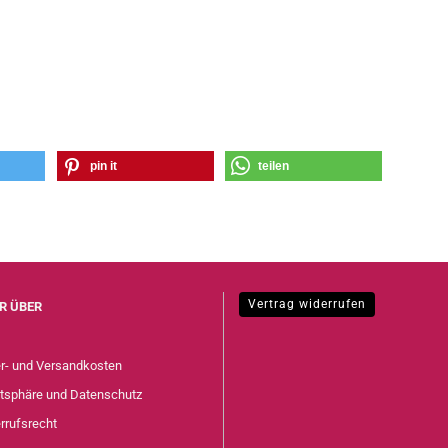
pin it
teilen
Vertrag widerrufen
R ÜBER
er- und Versandkosten
atsphäre und Datenschutz
rrufsrecht