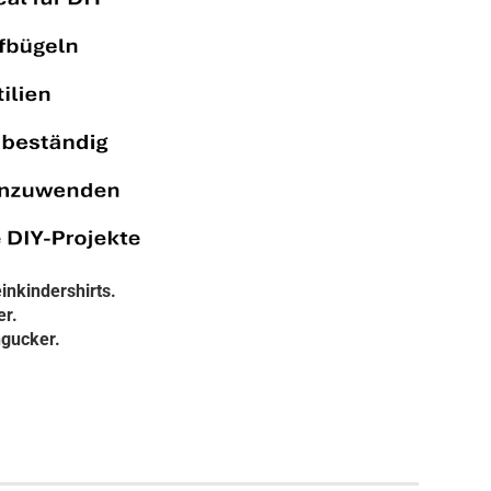
inkindershirts.
er.
ngucker.