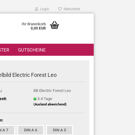
Login
Merkzettel
Ihr Warenkorb
0,00 EUR
STER
GUTSCHEINE
lbild Electric Forest Leo
.:
BB Electric Forest Leo
zeit:
3-4 Tage
(Ausland abweichend)
n:
N A 7
DIN A 6
DIN A 5