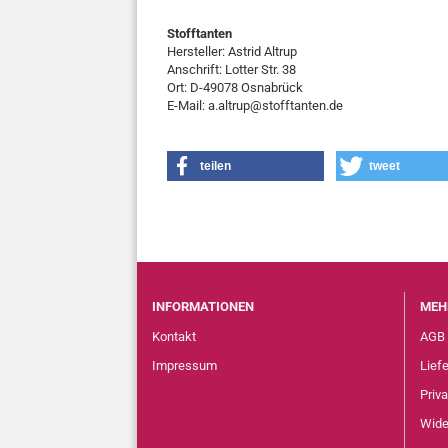
Stofftanten
Hersteller: Astrid Altrup
Anschrift: Lotter Str. 38
Ort: D-49078 Osnabrück
E-Mail: a.altrup@stofftanten.de
teilen
tweet
INFORMATIONEN
MEH
Kontakt
AGB
Impressum
Lief
Priv
Wide