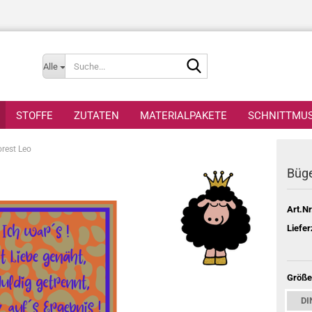
Suche...
Alle
STOFFE
ZUTATEN
MATERIALPAKETE
SCHNITTMU
orest Leo
Büge
Art.Nr
Liefer
Größe
DI